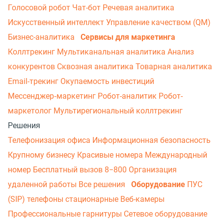
Голосовой робот
Чат-бот
Речевая аналитика
Искусственный интеллект
Управление качеством (QM)
Бизнес-аналитика
Сервисы для маркетинга
Коллтрекинг
Мультиканальная аналитика
Анализ
конкурентов
Сквозная аналитика
Товарная аналитика
Email-трекинг
Окупаемость инвестиций
Мессенджер‑маркетинг
Робот-аналитик
Робот-
маркетолог
Мультирегиональный коллтрекинг
Решения
Телефонизация офиса
Информационная безопасность
Крупному бизнесу
Красивые номера
Международный
номер
Бесплатный вызов 8−800
Организация
удаленной работы
Все решения
Оборудование
ПУС
(SIP) телефоны стационарные
Веб-камеры
Профессиональные гарнитуры
Сетевое оборудование