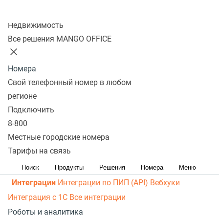
рассылки
Распределение звонков
Манго Мобайл
Колл-центр
Интеграция с ОПДкРК
Автоинформатор
Недвижимость
Автосекретарь
Обратный звонок с сайта
Все
Все решения MANGO OFFICE
возможности ВАТС
Контакт-центр
Номера
Омниканальный контакт-центр
Исходящий обзвон
Свой телефонный номер в любом
Омниканальные коммуникации
Управление
регионе
персоналом
Рабочее место сотрудника
Конструктор
Подключить
8-800
отчетов
Робот-администратор
Управление рабочими
Местные городские номера
ресурсами
База знаний
Управление сделками
ПИП
Тарифы на связь
(API) для УВК (CRM)
Чат для сайта
Оценка
эффективности работы
Все возможности колл-центра
Поиск
Продукты
Решения
Номера
Меню
Интеграции
Интеграции по ПИП (API)
Вебхуки
Интеграция с 1С
Все интеграции
Роботы и аналитика